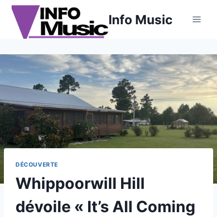
Aller
Info Music
au
contenu
DÉCOUVERTE
Whippoorwill Hill
dévoile « It’s All Coming