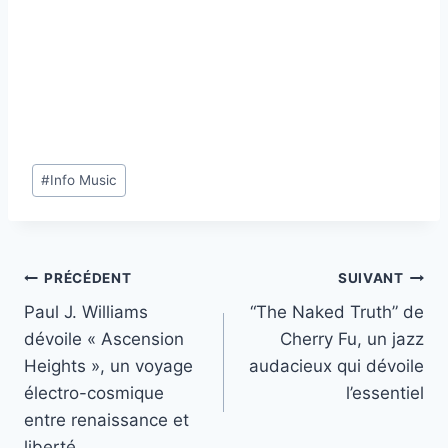
Étiquettes
#
Info Music
de
la
publication :
Navigation
PRÉCÉDENT
SUIVANT
Paul J. Williams
“The Naked Truth” de
de
dévoile « Ascension
Cherry Fu, un jazz
l’article
Heights », un voyage
audacieux qui dévoile
électro-cosmique
l’essentiel
entre renaissance et
liberté