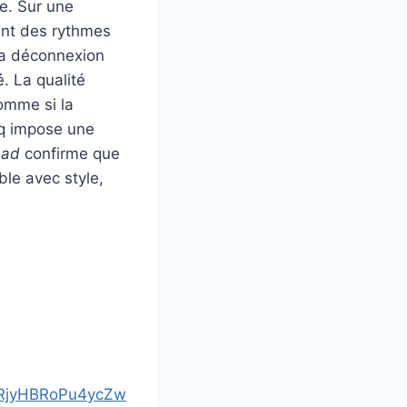
le. Sur une
ent des rythmes
la déconnexion
. La qualité
omme si la
nq impose une
ead
confirme que
ble avec style,
H4RjyHBRoPu4ycZw