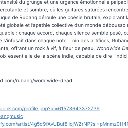
’intensité du grunge et une urgence émotionnelle palpab
ercutante et sombre, où les guitares saturées rencontr
auque de Rubanq déroule une poésie brutale, explorant 
été globale et l’apathie collective d’un monde déboussolé
quable : chaque accord, chaque silence semble pesé, c
 s’infusait dans chaque note. Loin des artifices, Ruba
nte, offrant un rock à vif, à fleur de peau.
Worldwide D
x essentielle de la scène indie, capable de dire l’indici
oud.com/rubanq/worldwide-dead
ebook.com/profile.php?id=61573643372739
ubanqmusic
otify.com/artist/4g5d9fAvUBuf8lIojWZrNP?si=pMnmz0