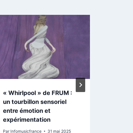
« Take 
Aperçu
d’Eleph
Par
Infomu
« Whirlpool » de FRUM :
un tourbillon sensoriel
entre émotion et
expérimentation
Par
Infomusicfrance
31 mai 2025