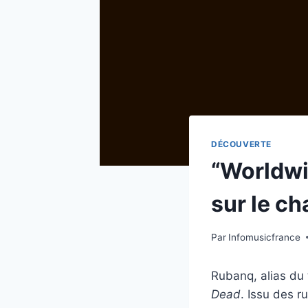
DÉCOUVERTE
“Worldwi
sur le c
Par
Infomusicfrance
Rubanq, alias du 
Dead
. Issu des r