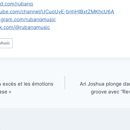
ud.com/rubanq
utube.com/channel/UCuoUvE-bnhHIBxtZMKhcU6A
tagram.com/rubanqmusic
tok.com/@rubanqmusic
 Music
s excès et les émotions
Ari Joshua plonge da
ase »
groove avec “Rev