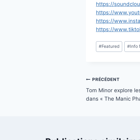
https://soundclo
https://www.yo
https://www.ins
https://www.tik
Étiquettes
#
Featured
#
Info
de
la
publication :
Navigation
PRÉCÉDENT
Tom Minor explore le
de
dans « The Manic Ph
l’article