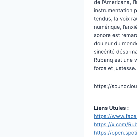
de l’Americana, l
instrumentation p
tendus, la voix r
numérique, l’anxi
sonore est remar
douleur du monde
sincérité désarma
Rubanq est une voi
force et justesse.
https://soundcl
Liens Utules :
https://www.fac
https://x.com/R
https://open.sp