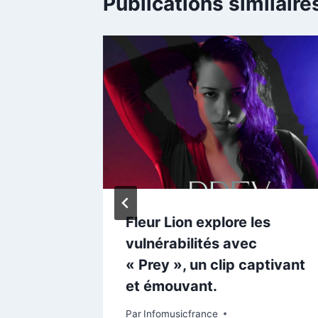
Publications similaire
er
de CAVN
tefan
il 2024
Fleur Lion explore les
vulnérabilités avec
« Prey », un clip captivant
et émouvant.
Par
Infomusicfrance