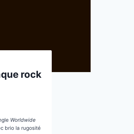
aque rock
ingle
Worldwide
 brio la rugosité