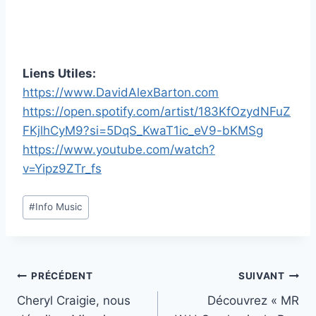
Liens Utiles:
https://www.DavidAlexBarton.com
https://open.spotify.com/artist/183KfOzydNFuZ
FKjlhCyM9?si=5DqS_KwaT1ic_eV9-bKMSg
https://www.youtube.com/watch?
v=Yipz9ZTr_fs
Étiquettes
#
Info Music
de
la
publication :
Navigation
PRÉCÉDENT
SUIVANT
Cheryl Craigie, nous
Découvrez « MR
de