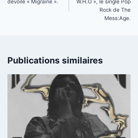
dévoile « Migraine ».
W.H.O », le single Pop
l’article
Rock de The
Mess:Age.
Publications similaires