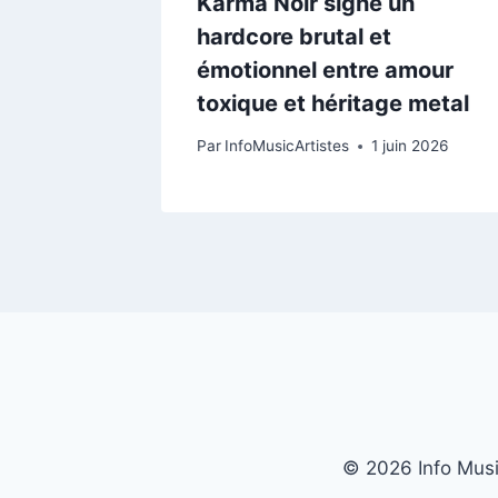
lade
Karma Noir signe un
e
hardcore brutal et
émotionnel entre amour
toxique et héritage metal
nvier 2025
Par
InfoMusicArtistes
1 juin 2026
© 2026 Info Music