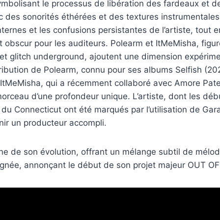
mbolisant le processus de libération des fardeaux et d
ec des sonorités éthérées et des textures instrumentale
internes et les confusions persistantes de l’artiste, tout
nt obscur pour les auditeurs. Polearm et ItMeMisha, figu
et glitch underground, ajoutent une dimension expérime
ribution de Polearm, connu pour ses albums Selfish (2
 d’ItMeMisha, qui a récemment collaboré avec Amore Pat
morceau d’une profondeur unique. L’artiste, dont les d
du Connecticut ont été marqués par l’utilisation de Ga
nir un producteur accompli.
e de son évolution, offrant un mélange subtil de mélod
ignée, annonçant le début de son projet majeur OUT 