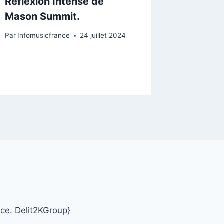
Réflexion Intense de
techno
Mason Summit.
entre b
introsp
Par
Infomusicfrance
24 juillet 2024
Par
Infomu
nce. Delit2KGroup}