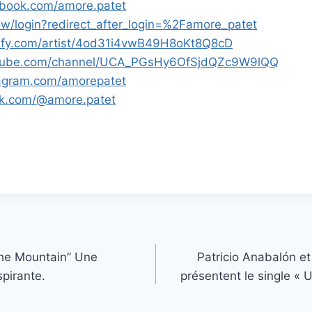
ebook.com/amore.patet
low/login?redirect_after_login=%2Famore_patet
tify.com/artist/4od31i4vwB49H8oKt8Q8cD
utube.com/channel/UCA_PGsHy6OfSjdQZc9W9lQQ
tagram.com/amorepatet
ok.com/@amore.patet
he Mountain” Une
Patricio Anabalón e
spirante.
présentent le single «