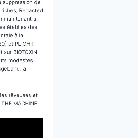
e suppression de
s riches, Redacted
 en maintenant un
res établies des
ntale à la
020) et PLIGHT
et sur BIOTOXIN
ébuts modestes
rageband, a
ies rêveuses et
OF THE MACHINE.