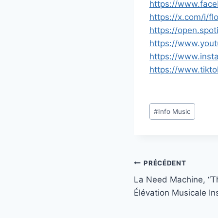
https://www.fac
https://x.com/i/f
https://open.spo
https://www.yo
https://www.ins
https://www.tikt
Étiquettes
#
Info Music
de
la
publication :
Navigation
PRÉCÉDENT
La Need Machine, “T
de
Élévation Musicale In
l’article