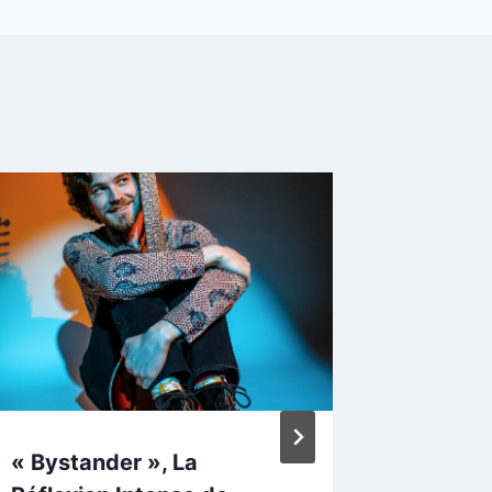
« Bystander », La
« Inces