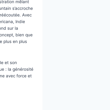
stration mêlant
ntain s’accroche
 réécoutée. Avec
ricana, Indie
ond sur la
 concept, bien que
e plus en plus
le et son
ue : la générosité
ne avec force et