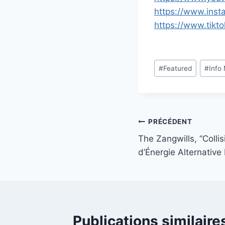
https://www.ins
https://www.tik
Étiquettes
#
Featured
#
Info
de
la
publication :
Navigation
PRÉCÉDENT
The Zangwills, “Colli
de
d’Énergie Alternative
l’article
Publications similaire