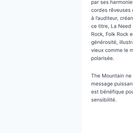
par ses harmonies
cordes rêveuses 
à l’auditeur, cré
ce titre, La Need
Rock, Folk Rock e
générosité, illust
vieux comme le m
polarisée.
The Mountain ne 
message puissant 
est bénéfique pou
sensibilité.