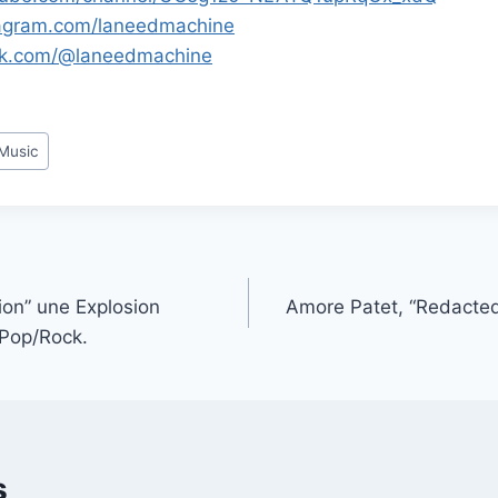
tagram.com/laneedmachine
tok.com/@laneedmachine
 Music
sion” une Explosion
Amore Patet, “Redacte
 Pop/Rock.
s