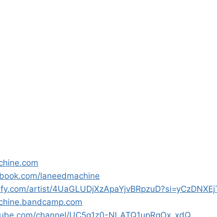
chine.com
ebook.com/laneedmachine
otify.com/artist/4UaGLUDjXzApaYjvBRpzuD?si=yCzDNXE
achine.bandcamp.com
utube.com/channel/UC5g1z0-NLATQ1upRqOx_xdQ