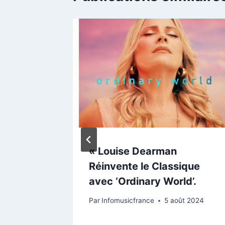
ante
« Louise Dearman
ignant
Réinvente le Classique
 »
avec ‘Ordinary World’.
ril 2025
Par
Infomusicfrance
5 août 2024