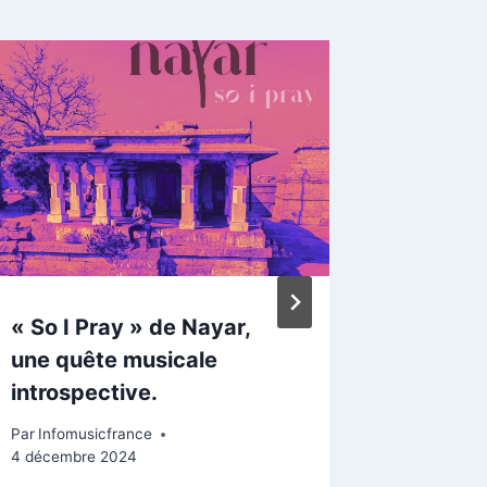
Mark Ve
Place n
« Small
Par
Infomu
« So I Pray » de Nayar,
une quête musicale
introspective.
Par
Infomusicfrance
4 décembre 2024