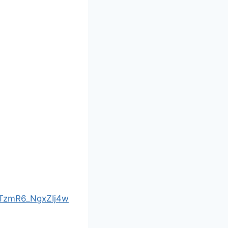
jTzmR6_NgxZIj4w