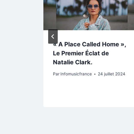
a
« A Place Called Home »,
die R&B
Le Premier Éclat de
Natalie Clark.
ût 2024
Par
Infomusicfrance
24 juillet 2024