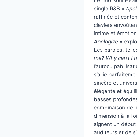
Le duo Soul Heal
single R&B
« Apol
raffinée et conte
claviers envoûta
intime et émotion
Apologize »
explo
Les paroles, tell
me? Why can’t I 
l’autoculpabilisa
s’allie parfaiteme
sincère et univer
élégante et équil
basses profondes
combinaison de m
dimension à la fo
signent un début
auditeurs et de 