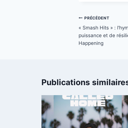
publication :
Navigation
PRÉCÉDENT
« Smash Hits » : l’hy
de
puissance et de résil
l’article
Happening
Publications similaire