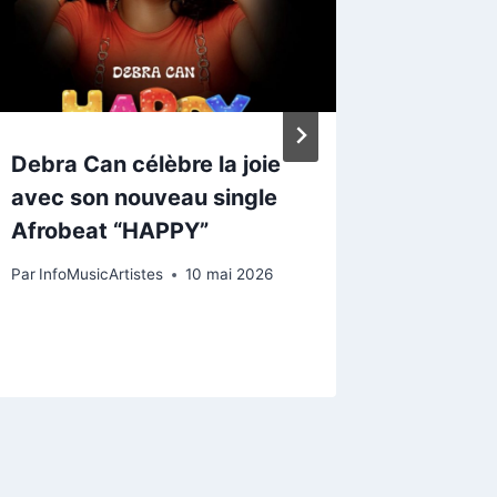
avec De
nous of
musical
(Remix)
Debra Can célèbre la joie
Par
Infomu
avec son nouveau single
Afrobeat “HAPPY”
Par
InfoMusicArtistes
10 mai 2026