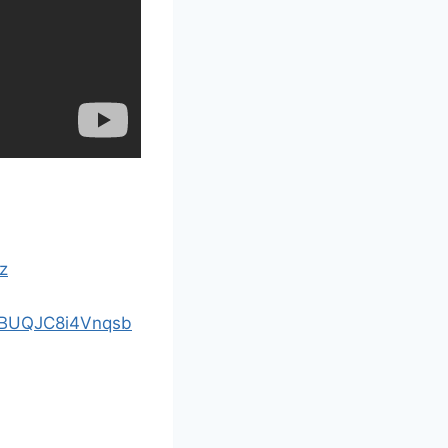
z
SABUQJC8i4Vnqsb