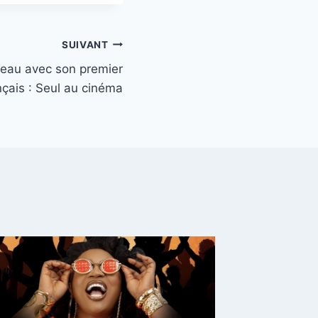
SUIVANT
ideau avec son premier
çais : Seul au cinéma
Plonge
expérie
Rock de