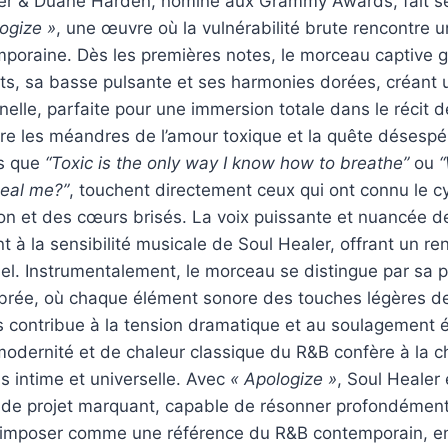
er & Duane Harden, nominé aux Grammy Awards, fait s
ogize »
, une œuvre où la vulnérabilité brute rencontre 
mporaine. Dès les premières notes, le morceau captive 
nts, sa basse pulsante et ses harmonies dorées, créant
nelle, parfaite pour une immersion totale dans le récit 
re les méandres de l’amour toxique et la quête désespé
es que
“Toxic is the only way I know how to breathe”
ou
“
heal me?”
, touchent directement ceux qui ont connu le c
tion et des cœurs brisés. La voix puissante et nuancée
nt à la sensibilité musicale de Soul Healer, offrant un ren
sel. Instrumentalement, le morceau se distingue par sa 
ibrée, où chaque élément sonore des touches légères de
 contribue à la tension dramatique et au soulagement 
odernité et de chaleur classique du R&B confère à la 
is intime et universelle. Avec
« Apologize »
, Soul Healer
 de projet marquant, capable de résonner profondémen
s’imposer comme une référence du R&B contemporain, e