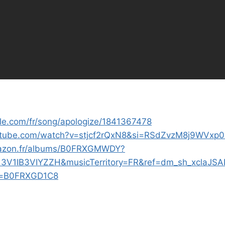
ple.com/fr/song/apologize/1841367478
outube.com/watch?v=stjcf2rQxN8&si=RSdZvzM8j9WVxp0
mazon.fr/albums/B0FRXGMWDY?
13V1IB3VIYZZH&musicTerritory=FR&ref=dm_sh_xclaJ
n=B0FRXGD1C8