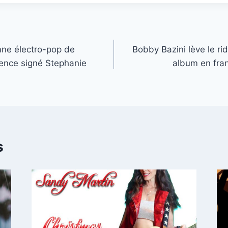
mne électro-pop de
Bobby Bazini lève le r
ience signé Stephanie
album en fran
s