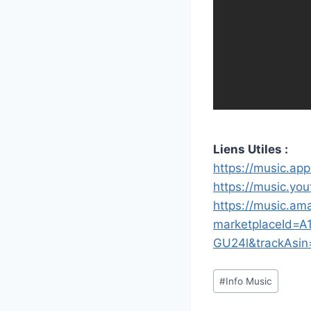
Liens Utiles :
https://music.ap
https://music.y
https://music.a
marketplaceId=A
GU24l&trackAsi
Étiquettes
#
Info Music
de
la