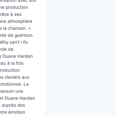
ensation avec son
une production
grâce à ses
 une atmosphère
de la chanson.
«
rée de guérison.
Why can’t I fix
ycle de
 de Duane Harden
du à la fois
production
s claviers aux
émotionnel. La
chanson une
 et Duane Harden
t auprès des
ntre émotion