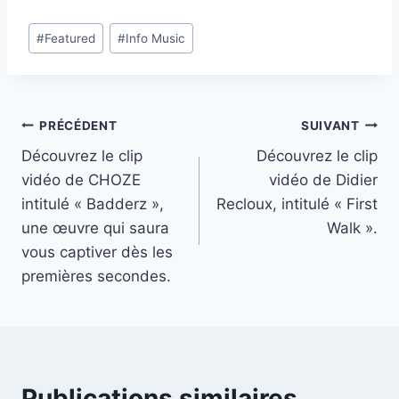
Étiquettes
#
Featured
#
Info Music
de
la
publication :
Navigation
PRÉCÉDENT
SUIVANT
Découvrez le clip
Découvrez le clip
de
vidéo de CHOZE
vidéo de Didier
l’article
intitulé « Badderz »,
Recloux, intitulé « First
une œuvre qui saura
Walk ».
vous captiver dès les
premières secondes.
Publications similaires