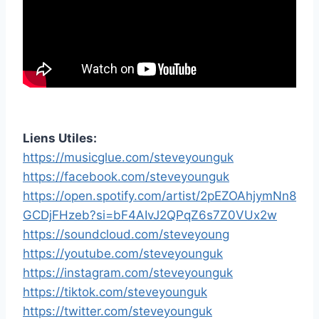
Liens Utiles:
https://musicglue.com/steveyounguk
https://facebook.com/steveyounguk
https://open.spotify.com/artist/2pEZOAhjymNn8
GCDjFHzeb?si=bF4AIvJ2QPqZ6s7Z0VUx2w
https://soundcloud.com/steveyoung
https://youtube.com/steveyounguk
https://instagram.com/steveyounguk
https://tiktok.com/steveyounguk
https://twitter.com/steveyounguk