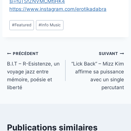
si=fuTSfZNVMCMtjHK4
https://www.instagram.com/erotikadabra
Étiquettes
#
Featured
#
Info Music
de
la
publication :
Navigation
PRÉCÉDENT
SUIVANT
B.I.T – R-Esistenze, un
“Lick Back” – Mizz Kim
de
voyage jazz entre
affirme sa puissance
l’article
mémoire, poésie et
avec un single
liberté
percutant
Publications similaires