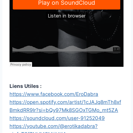
Liens Utiles :
https://www.facebook.com/EroDabra
https://open.spotify.com/artist/1cJAJq8mTh8xf
BmkdRR9Ir?si=bQy97Mk8SGOxTGMo_mt5ZA
https://soundcloud.com/user-91252049
https://youtube.com/@erotikadabra?