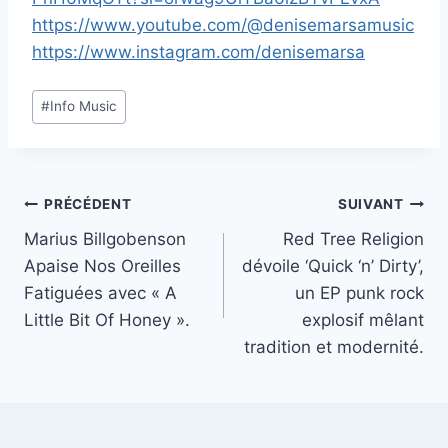
https://www.youtube.com/@denisemarsamusic
https://www.instagram.com/denisemarsa
Étiquettes
#
Info Music
de
la
publication :
Navigation
PRÉCÉDENT
SUIVANT
Marius Billgobenson
Red Tree Religion
de
Apaise Nos Oreilles
dévoile ‘Quick ‘n’ Dirty’,
l’article
Fatiguées avec « A
un EP punk rock
Little Bit Of Honey ».
explosif mêlant
tradition et modernité.