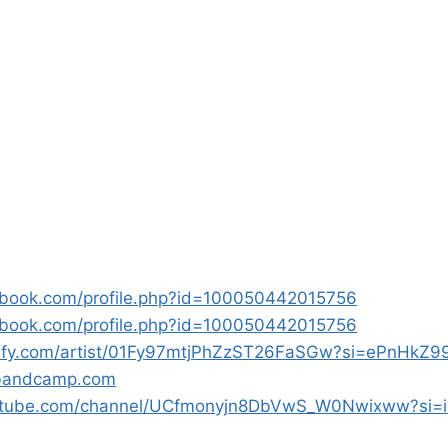
ebook.com/profile.php?id=100050442015756
ebook.com/profile.php?id=100050442015756
otify.com/artist/01Fy97mtjPhZzST26FaSGw?si=ePnHkZ
2.bandcamp.com
youtube.com/channel/UCfmonyjn8DbVwS_W0Nwixww?si