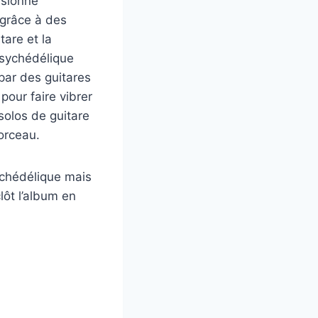
usionne
 grâce à des
are et la
psychédélique
par des guitares
our faire vibrer
solos de guitare
orceau.
ychédélique mais
lôt l’album en