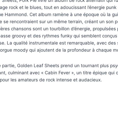
Sheets, Pork Pie livre un album de rock alternatif qui f
age rock et le blues, tout en adoucissant l’énergie punk
gue Hammond. Cet album ramène à une époque où la guit
 se rencontraient sur un même terrain, créant un son 
ères chansons sont un tourbillon d’énergie, propulsées 
asse groovy et des rythmes funky qui semblent conçus p
se. La qualité instrumentale est remarquable, avec des 
 orgue moody qui ajoutent de la profondeur à chaque m
 partie, Golden Leaf Sheets prend un tournant plus ps
nt, culminant avec « Cabin Fever », un titre épique qui c
pour les amateurs de rock intense et audacieux.