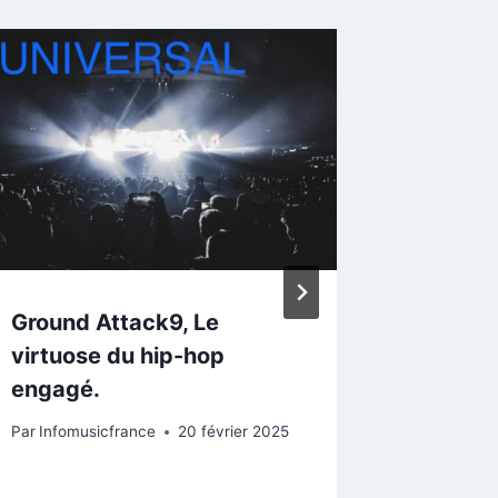
Ground Attack9, Le
Sambox
virtuose du hip-hop
Barber
engagé.
l’élect
Ever S
Par
Infomusicfrance
20 février 2025
Par
InfoMus
22 septem