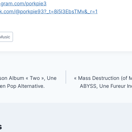
agram.com/porkpie3
tok.com/@porkpie93?_t=8i5l3EbsTMv&_r=1
 Music
 son Album « Two », Une
« Mass Destruction (of
en Pop Alternative.
ABYSS, Une Fureur Ind
s