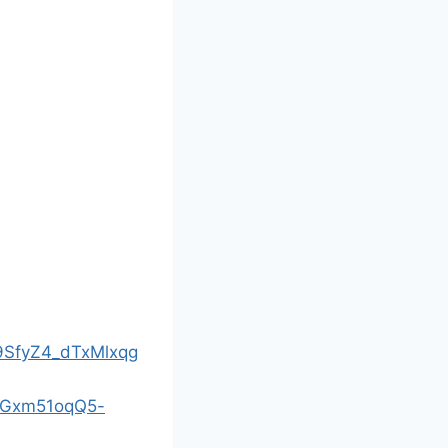
99SfyZ4_dTxMlxqg
=iGxm51oqQ5-