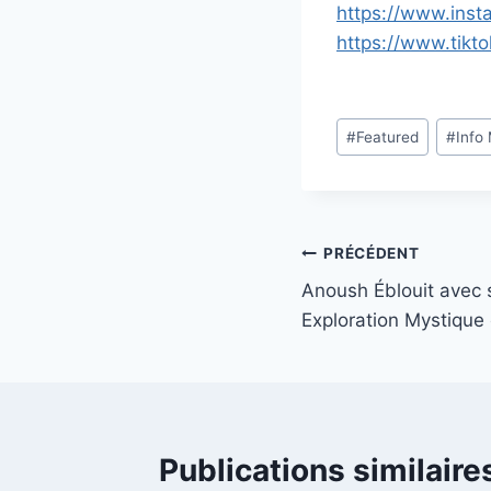
https://www.inst
https://www.tik
Étiquettes
#
Featured
#
Info
de
la
publication :
Navigation
PRÉCÉDENT
Anoush Éblouit avec
de
Exploration Mystique 
l’article
Publications similaire