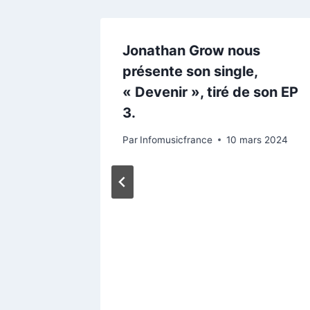
Jonathan Grow nous
présente son single,
« Devenir », tiré de son EP
3.
Par
Infomusicfrance
10 mars 2024
ine les
y Love