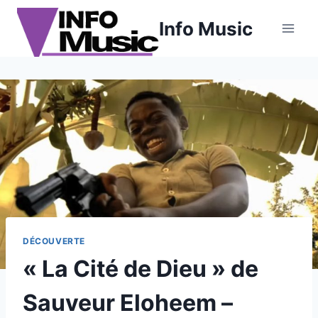
Aller
Info Music
au
contenu
DÉCOUVERTE
« La Cité de Dieu » de
Sauveur Eloheem –