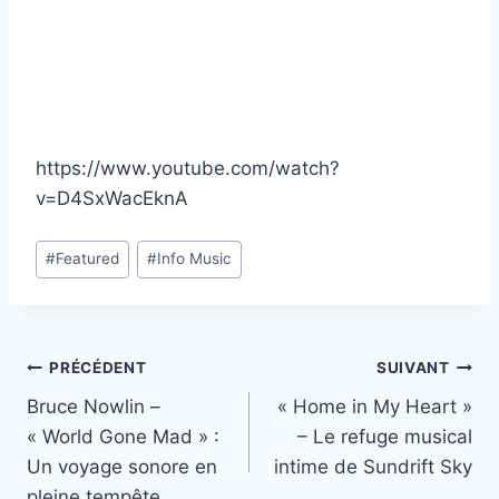
https://www.youtube.com/watch?
v=D4SxWacEknA
Étiquettes
#
Featured
#
Info Music
de
la
publication :
Navigation
PRÉCÉDENT
SUIVANT
Bruce Nowlin –
« Home in My Heart »
de
« World Gone Mad » :
– Le refuge musical
l’article
Un voyage sonore en
intime de Sundrift Sky
pleine tempête