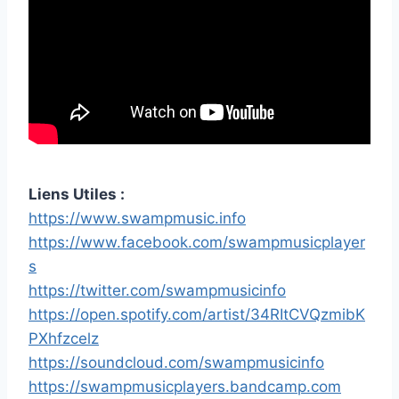
Liens Utiles :
https://www.swampmusic.info
https://www.facebook.com/swampmusicplayer
s
https://twitter.com/swampmusicinfo
https://open.spotify.com/artist/34RItCVQzmibK
PXhfzcelz
https://soundcloud.com/swampmusicinfo
https://swampmusicplayers.bandcamp.com