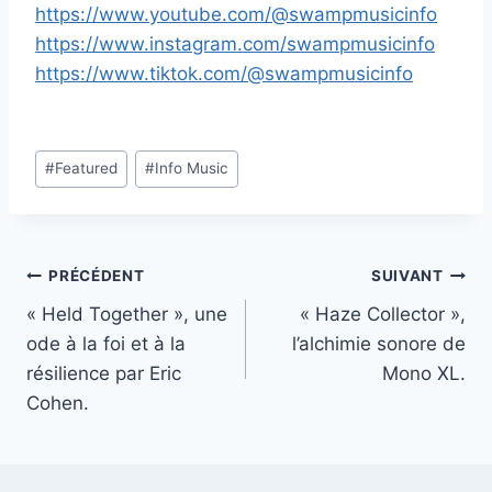
https://www.youtube.com/@swampmusicinfo
https://www.instagram.com/swampmusicinfo
https://www.tiktok.com/@swampmusicinfo
Étiquettes
#
Featured
#
Info Music
de
la
publication :
Navigation
PRÉCÉDENT
SUIVANT
« Held Together », une
« Haze Collector »,
de
ode à la foi et à la
l’alchimie sonore de
l’article
résilience par Eric
Mono XL.
Cohen.