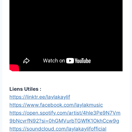
Liens Utiles :
https://linktr.ee/laylakaylif
https://www.facebook.com/laylakmusic
https://open.spotify.com/artist/4hle3Pe9N7Vm
9bNcvrfN92?si=0hGMVurbTGWfK1OkhCcw9g
https://soundcloud.com/laylakaylifofficial