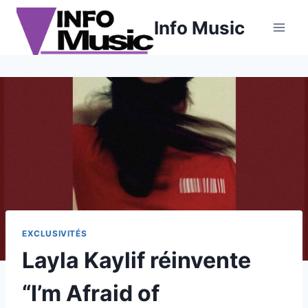
Aller
Info Music
au
contenu
EXCLUSIVITÉS
Layla Kaylif réinvente
“I’m Afraid of