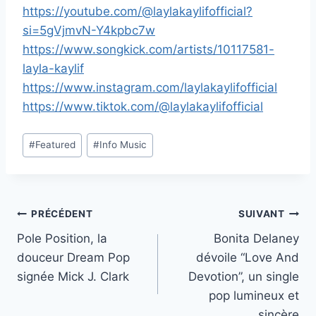
https://youtube.com/@laylakaylifofficial?
si=5gVjmvN-Y4kpbc7w
https://www.songkick.com/artists/10117581-
layla-kaylif
https://www.instagram.com/laylakaylifofficial
https://www.tiktok.com/@laylakaylifofficial
Étiquettes
#
Featured
#
Info Music
de
la
publication :
Navigation
PRÉCÉDENT
SUIVANT
Pole Position, la
Bonita Delaney
de
douceur Dream Pop
dévoile “Love And
l’article
signée Mick J. Clark
Devotion”, un single
pop lumineux et
sincère