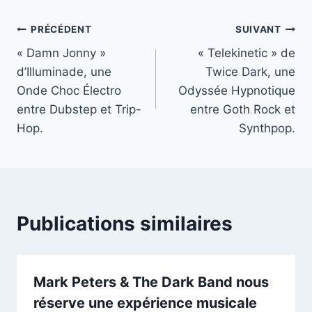
publication :
Navigation
PRÉCÉDENT
SUIVANT
« Damn Jonny »
« Telekinetic » de
de
d’Illuminade, une
Twice Dark, une
l’article
Onde Choc Électro
Odyssée Hypnotique
entre Dubstep et Trip-
entre Goth Rock et
Hop.
Synthpop.
Publications similaires
Mark Peters & The Dark Band nous
réserve une expérience musicale