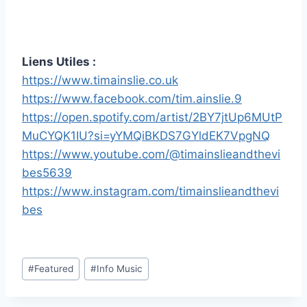
Liens Utiles :
https://www.timainslie.co.uk
https://www.facebook.com/tim.ainslie.9
https://open.spotify.com/artist/2BY7jtUp6MUtP
MuCYQK1IU?si=yYMQiBKDS7GYldEK7VpgNQ
https://www.youtube.com/@timainslieandthevi
bes5639
https://www.instagram.com/timainslieandthevi
bes
Étiquettes
#
Featured
#
Info Music
de
la