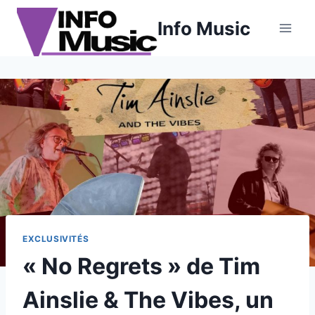
Aller
Info Music
au
contenu
EXCLUSIVITÉS
« No Regrets » de Tim
Ainslie & The Vibes, un