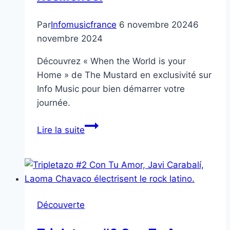
Par
Infomusicfrance
6 novembre 2024
6
novembre 2024
Découvrez « When the World is your
Home » de The Mustard en exclusivité sur
Info Music pour bien démarrer votre
journée.
« When
Lire la suite
the
World
is
Your
Home »
Découverte
de
The