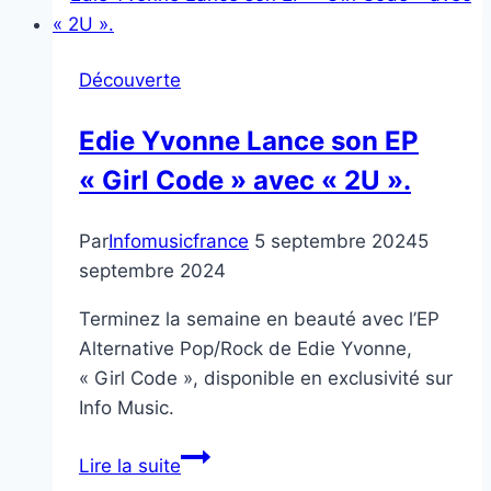
Amor,
Javi
Découverte
Carabalí,
Laoma
Edie Yvonne Lance son EP
Chavaco
« Girl Code » avec « 2U ».
électrisent
le
rock
Par
Infomusicfrance
5 septembre 2024
5
latino.
septembre 2024
Terminez la semaine en beauté avec l’EP
Alternative Pop/Rock de Edie Yvonne,
« Girl Code », disponible en exclusivité sur
Info Music.
Edie
Lire la suite
Yvonne