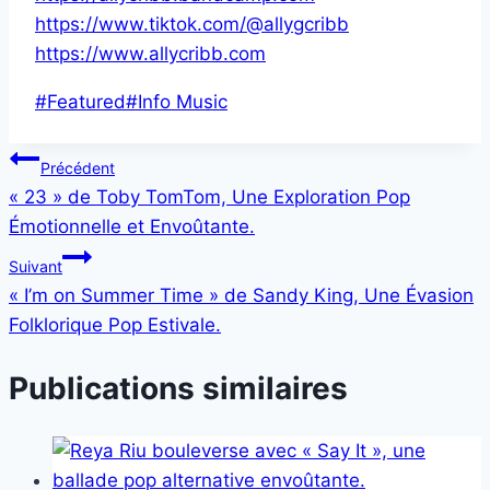
https://www.tiktok.com/@allygcribb
https://www.allycribb.com
Étiquettes
#
Featured
#
Info Music
de
Navigation
la
Précédent
publication :
« 23 » de Toby TomTom, Une Exploration Pop
de
Émotionnelle et Envoûtante.
l’article
Suivant
« I’m on Summer Time » de Sandy King, Une Évasion
Folklorique Pop Estivale.
Publications similaires