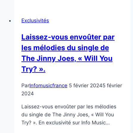
Lance
son
Exclusivités
EP
« Girl
Laissez-vous envoûter par
Code »
les mélodies du single de
avec
« 2U ».
The Jinny Joes, « Will You
Try? ».
Par
Infomusicfrance
5 février 2024
5 février
2024
Laissez-vous envoûter par les mélodies
du single de The Jinny Joes, « Will You
Try? ». En exclusivité sur Info Music…