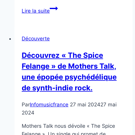
Reya
Lire la suite
Riu
bouleverse
avec
Découverte
« Say
It »,
Découvrez « The Spice
une
Felange » de Mothers Talk,
ballade
pop
une épopée psychédélique
alternative
de synth-indie rock.
envoûtante.
Par
Infomusicfrance
27 mai 2024
27 mai
2024
Mothers Talk nous dévoile « The Spice
Felange ». Un single qui promet de