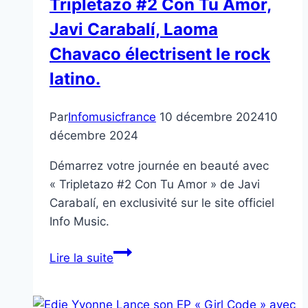
Tripletazo #2 Con Tu Amor,
Mustard,
Javi Carabalí, Laoma
Une
Ode
Chavaco électrisent le rock
Émotive
latino.
à
l’Unité
Par
Infomusicfrance
10 décembre 2024
10
et
décembre 2024
à
la
Démarrez votre journée en beauté avec
Résilience.
« Tripletazo #2 Con Tu Amor » de Javi
Carabalí, en exclusivité sur le site officiel
Info Music.
Tripletazo
Lire la suite
#2
Con
Tu