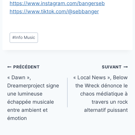
https://www.instagram.com/bangerseb
https://www.tiktok.com/@sebbanger
Étiquettes
#
Info Music
de
la
publication :
Navigation
PRÉCÉDENT
SUIVANT
« Dawn »,
« Local News », Below
de
Dreamerproject signe
the Wreck dénonce le
l’article
une lumineuse
chaos médiatique à
échappée musicale
travers un rock
entre ambient et
alternatif puissant
émotion