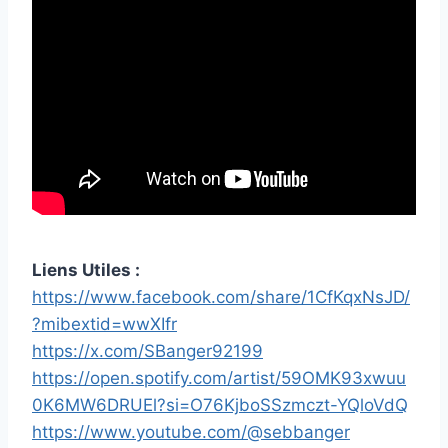
Liens Utiles :
https://www.facebook.com/share/1CfKqxNsJD/
?mibextid=wwXIfr
https://x.com/SBanger92199
https://open.spotify.com/artist/59OMK93xwuu
0K6MW6DRUEl?si=O76KjboSSzmczt-YQloVdQ
https://www.youtube.com/@sebbanger