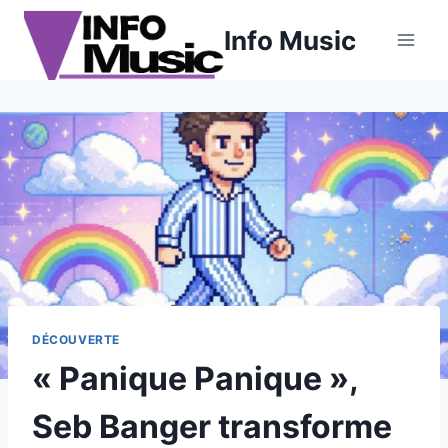
Aller
Info Music
au
contenu
DÉCOUVERTE
« Panique Panique »,
Seb Banger transforme