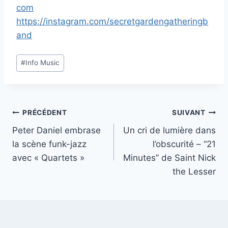
com
https://instagram.com/secretgardengatheringb
and
Étiquettes
#
Info Music
de
la
publication :
Navigation
PRÉCÉDENT
SUIVANT
Peter Daniel embrase
Un cri de lumière dans
de
la scène funk-jazz
l’obscurité – “21
l’article
avec « Quartets »
Minutes” de Saint Nick
the Lesser