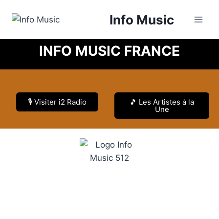
Info Music
INFO MUSIC FRANCE
🎙️ Visiter i2 Radio
🎵 Les Artistes à la
Une