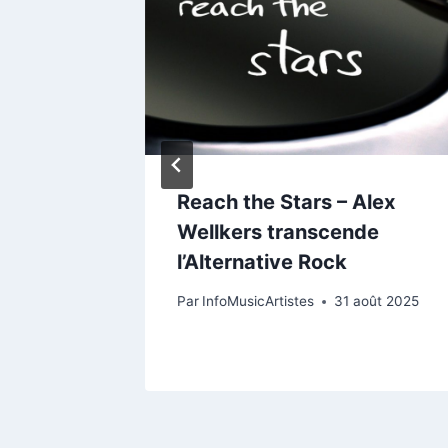
ctrise
Reach the Stars – Alex
t You
Wellkers transcende
l’Alternative Rock
ars 2026
Par
InfoMusicArtistes
31 août 2025