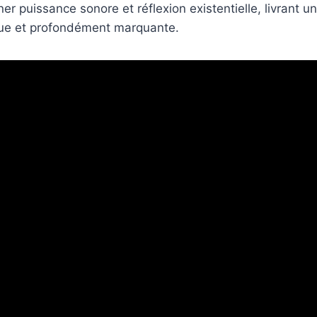
er puissance sonore et réflexion existentielle, livrant u
que et profondément marquante.