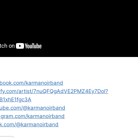
ebook.com/karmanoirband
otify.com/artist/7nuQFQgAdVE2PMZ4Ey7Dol?
B1xhE1fgc3A
tube.com/@karmanoirband
tagram.com/karmanoirband
tok.com/@karmanoirband