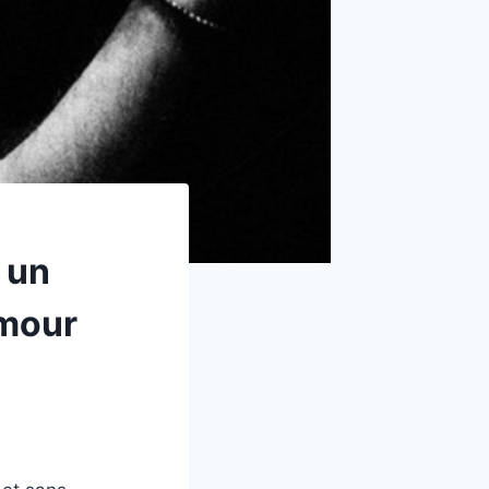
 un
amour