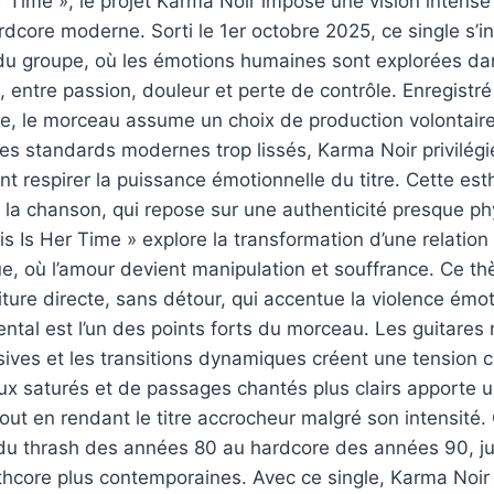
r Time », le projet Karma Noir impose une vision intense
core moderne. Sorti le 1er octobre 2025, ce single s’in
 du groupe, où les émotions humaines sont explorées da
, entre passion, douleur et perte de contrôle. Enregistr
ue, le morceau assume un choix de production volontair
es standards modernes trop lissés, Karma Noir privilég
ant respirer la puissance émotionnelle du titre. Cette es
e la chanson, qui repose sur une authenticité presque ph
This Is Her Time » explore la transformation d’une relati
, où l’amour devient manipulation et souffrance. Ce th
iture directe, sans détour, qui accentue la violence émo
ental est l’un des points forts du morceau. Les guitares
ives et les transitions dynamiques créent une tension 
x saturés et de passages chantés plus clairs apporte 
out en rendant le titre accrocheur malgré son intensité.
 du thrash des années 80 au hardcore des années 90, ju
thcore plus contemporaines. Avec ce single, Karma Noir