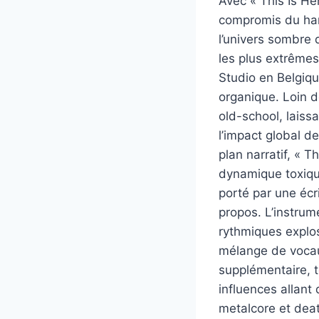
Avec « This Is He
compromis du hard
l’univers sombre
les plus extrêmes
Studio en Belgiq
organique. Loin d
old-school, laiss
l’impact global d
plan narratif, « 
dynamique toxique
porté par une écr
propos. L’instrum
rythmiques explos
mélange de vocau
supplémentaire, t
influences allant
metalcore et dea