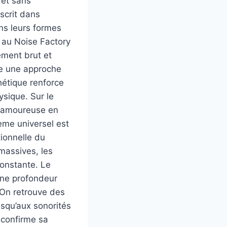
 et sans
scrit dans
ns leurs formes
é au Noise Factory
ement brut et
ie une approche
thétique renforce
ysique. Sur le
on amoureuse en
ème universel est
tionnelle du
 massives, les
constante. Le
une profondeur
 On retrouve des
squ’aux sonorités
 confirme sa