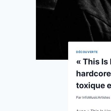
DÉCOUVERTE
« This Is
hardcore
toxique e
Par
InfoMusicArtistes