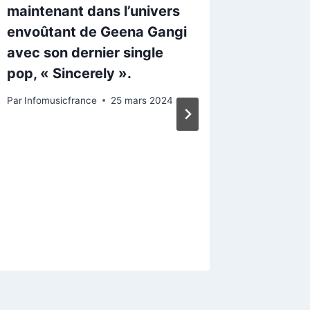
maintenant dans l’univers
envoûtant de Geena Gangi
avec son dernier single
pop, « Sincerely ».
Par
Infomusicfrance
25 mars 2024
« Dise
Slippin
Venus, 
la rési
Par
Infomu