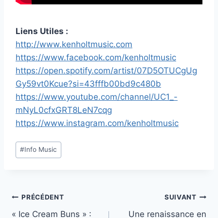
Liens Utiles :
http://www.kenholtmusic.com
https://www.facebook.com/kenholtmusic
https://open.spotify.com/artist/07D5OTUCgUg
Gy59vt0Kcue?si=43fffb00bd9c480b
https://www.youtube.com/channel/UC1_-
mNyL0cfxGRT8LeN7cqg
https://www.instagram.com/kenholtmusic
Étiquettes
#
Info Music
de
la
publication :
Navigation
PRÉCÉDENT
SUIVANT
« Ice Cream Buns » :
Une renaissance en