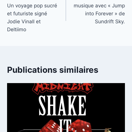
de
Un voyage pop sucré
musique avec « Jump
l’article
et futuriste signé
into Forever » de
Jodie Vinall et
Sundrift Sky.
Deltiimo
Publications similaires