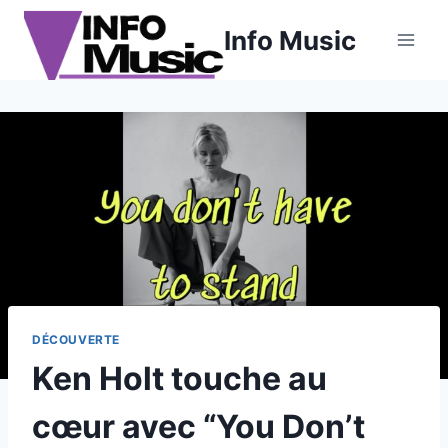
Aller
Info Music
au
contenu
DÉCOUVERTE
Ken Holt touche au
cœur avec “You Don’t