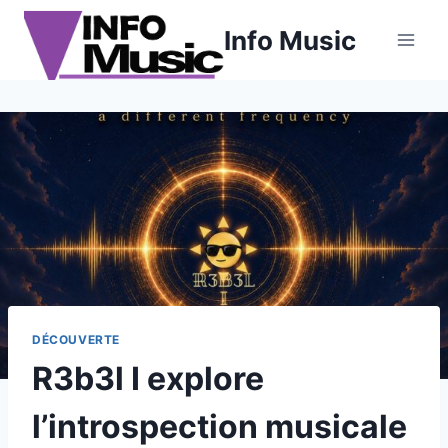
Aller
Info Music
au
contenu
DÉCOUVERTE
R3b3l I explore
l’introspection musicale