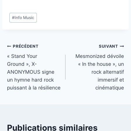
Étiquettes
#
Info Music
de
la
publication :
Navigation
PRÉCÉDENT
SUIVANT
« Stand Your
Mesmonized dévoile
de
Ground », X-
« In the house », un
l’article
ANONYMOUS signe
rock alternatif
un hymne hard rock
immersif et
puissant à la résilience
cinématique
Publications similaires