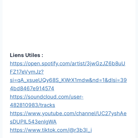
Liens Utiles :
https://open.spotify.com/artist/3jwGzJZ6b8uU
FZ17eVymJz?
si=qA_xsueUQy68S_KWrX1mdw&nd=1&dlsi=39
4bd8467e914574
https://soundcloud.com/user-
482810983/tracks
https://www.youtube.com/channel/UC27yshAe
sDUPIL543enIgWA
https://www.tiktok.com/@r3b3l_i