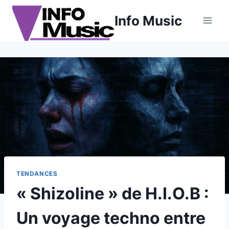
Aller
Info Music
au
contenu
TENDANCES
« Shizoline » de H.I.O.B :
Un voyage techno entre