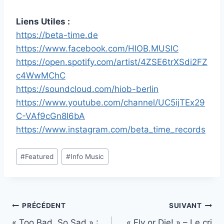
Liens Utiles :
https://beta-time.de
https://www.facebook.com/HIOB.MUSIC
https://open.spotify.com/artist/4ZSE6trXSdi2FZ
c4WwMChC
https://soundcloud.com/hiob-berlin
https://www.youtube.com/channel/UC5ijTEx29
C-VAf9cGn8I6bA
https://www.instagram.com/beta_time_records
Étiquettes
#
Featured
#
Info Music
de
la
publication :
Navigation
PRÉCÉDENT
SUIVANT
« Too Bad, So Sad » :
« Fly or Die! » – Le cri