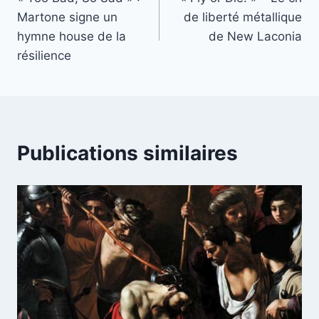
de
Martone signe un
de liberté métallique
l’article
hymne house de la
de New Laconia
résilience
Publications similaires